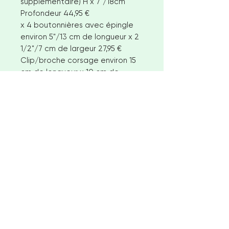
supplémentaire) H x 7"/18cm
Profondeur 44,95 €
x 4 boutonnières avec épingle
environ 5"/13 cm de longueur x 2
1/2"/7 cm de largeur 27,95 €
Clip/broche corsage environ 15
cm de longueur x 10 cm de
largeur 10,95 €
Boutonnière environ 5"/13 cm de
longueur x 3 1/2"/9 cm de largeur
8,95 €
Politiques et clients
internationaux
Je vise à expédier les articles en
stock disponibles dans les 2-3
semaines suivant la commande.
Cependant, pour les commandes
&lt; Aller à la caisse
plus importantes ou les articles sur